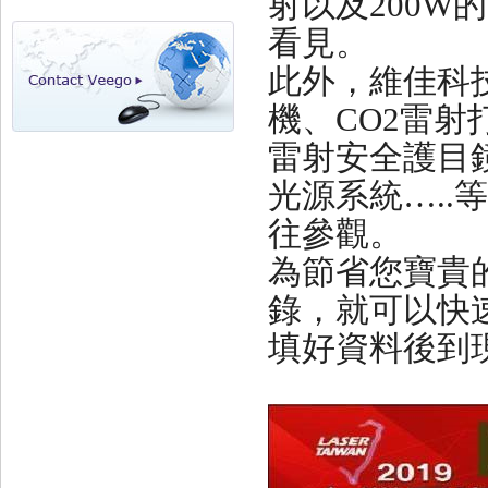
射以及
200W
的
看見。
此外，維佳科
機、
CO2
雷射
雷射安全護目
光源系統
…..
等
往參觀。
為節省您寶貴
錄，就可以快
填好資料後到