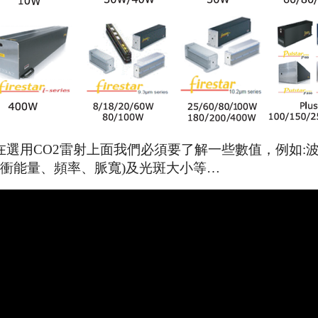
在選用
CO2
雷射上面我們必須要了解一些數值，例如
:
衝能量、頻率、脈寬
)
及光斑大小等…