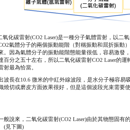
二氧化碳雷射
(CO2 Laser
)
是一種分子氣體雷射，以二氧
CO2
氣體分子的兩個振動能階（對稱振動和屈折振動
來。因為氣體分子的振動能階態能量很低，容易激發
達百分之五十左右，所以
二氧化碳雷射
CO2 Laser
的運
雷射最為恰當。
出波長在
10.6
微米的中紅外線波段，是水分子極容易
織燒切或磨皮方面效果很好，但是這個波段光束需要
。
一般說來，
二氧化碳雷射(
CO2 Laser)
由於其物態固有
。
(
見下圖
)