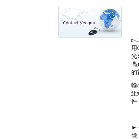
▻
用
光
高
的
輸
組
件
►
徵