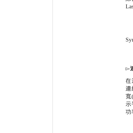
Las
Sy
▻
在
連
寬
示
功