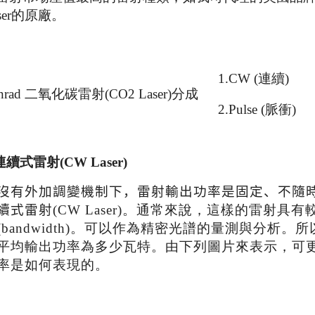
er
的原廠。
1.CW (
連續
)
nrad
二氧化碳雷射(
CO2 Laser)分成
2.Pulse (
脈衝
連續式雷射
(CW Laser)
沒有外加調變機制下，雷射輸出功率是固定、不隨
續式雷射
(CW Laser)
。通常來說，這樣的雷射具有
(bandwidth)
。可以作為精密光譜的量測與分析。所
平均輸出功率為多少瓦特。由下列圖片來表示，可
率是如何表現的。