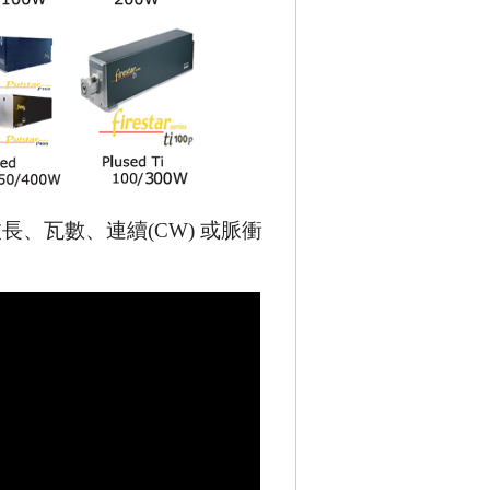
波長、瓦數、連續
(CW)
或脈衝