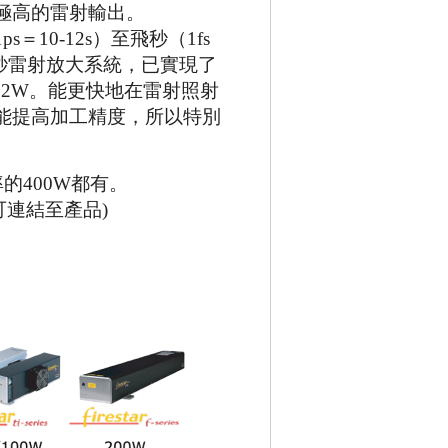
極高的雷射輸出。
1ps
＝
10
-12
s
）至飛秒（
1fs
秒雷射放大系統，已實現了
12
W
。能更快地在雷射照射
能提高加工精度，所以特別
率的
400W
都有。
可連結至產品
)