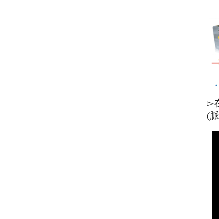
▻
(
脈