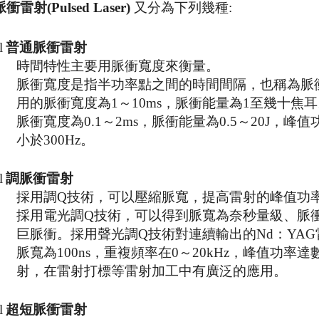
脈衝雷射
(Pulsed Laser)
又分為下列幾種
:
l
普通脈衝雷射
時間特性主要用脈衝寬度來衡量。
脈衝寬度是指半功率點之間的時間間隔，也稱為脈
用的脈衝寬度為
1
～
10ms
，脈衝能量為
1
至幾十焦耳
脈衝寬度為
0.1
～
2ms
，脈衝能量為
0.5
～
20J
，峰值
小於
300Hz
。
l
調脈衝雷射
採用調
Q
技術，可以壓縮脈寬，提高雷射的峰值功
採用電光調
Q
技術，可以得到脈寬為奈秒量級、脈
巨脈衝。採用聲光調
Q
技術對連續輸出的
Nd
：
YAG
脈寬為
100ns
，重複頻率在
0
～
20kHz
，峰值功率達
射，在雷射打標等雷射加工中有廣泛的應用。
l
超短脈衝雷射