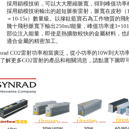
採用鎖模技術，可以大大壓縮脈寬，得到峰值功率
採用鎖模技術輸出的超短脈衝雷射，脈寬在皮秒（
＝
10
-15
s
）數量級。以摻鈦藍寶石為工作物質的飛
幾十飛秒脈寬下輸出
250mJ
能量，峰值功率達
3
×
10
部位注入能量，即使是熱擴散較快的金屬材料，也
適合金屬的精密加工。
nrad
CO2
雷射功率相當廣泛，從小功率的
10W
到大功
了解更多
CO2雷射的
產品和相關消息，請點選下圖即