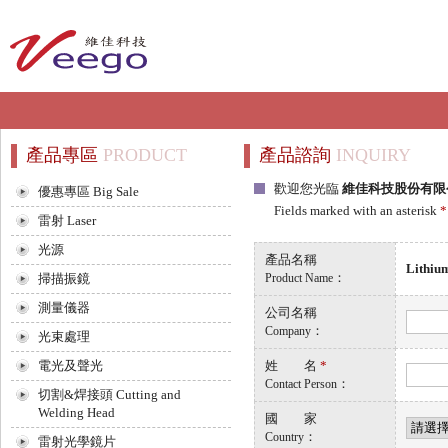
產品專區
PRODUCT
產品諮詢
INQUIRY
歡迎您光臨
維佳科技股份有限
優惠專區 Big Sale
Fields marked with an asterisk
*
雷射 Laser
光源
產品名稱
Lithiu
：
掃描振鏡
Product Name
測量儀器
公司名稱
：
Company
光束處理
電光及聲光
姓 名
*
：
Contact Person
切割&焊接頭 Cutting and
Welding Head
國 家
：
Country
雷射光學鏡片