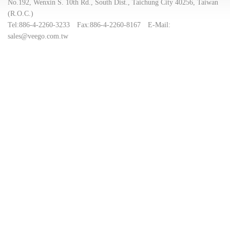
No.192, Wenxin S. 10th Rd., South Dist., Taichung City 40256, Taiwan
(R.O.C.)
Tel:
886-4-2260-3233
Fax:
886-4-2260-8167
E-Mail:
sales@veego.com.tw