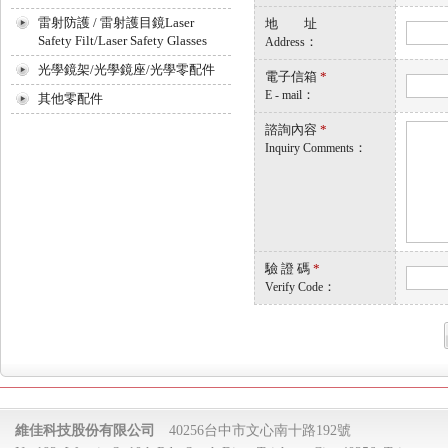
雷射防護 / 雷射護目鏡Laser
地 址
Safety Filt/Laser Safety Glasses
：
Address
光學鏡架/光學鏡座/光學零配件
電子信箱
*
：
E - mail
其他零配件
諮詢內容
*
：
Inquiry Comments
驗 證 碼
*
：
Verify Code
維佳科技股份有限公司
40256台中市文心南十路192號