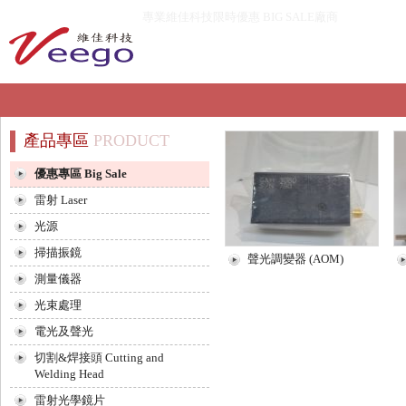
專業維佳科技限時優惠 BIG SALE廠商
產品專區
PRODUCT
優惠專區 Big Sale
雷射 Laser
光源
掃描振鏡
聲光調變器 (AOM)
測量儀器
光束處理
電光及聲光
切割&焊接頭 Cutting and
Welding Head
雷射光學鏡片