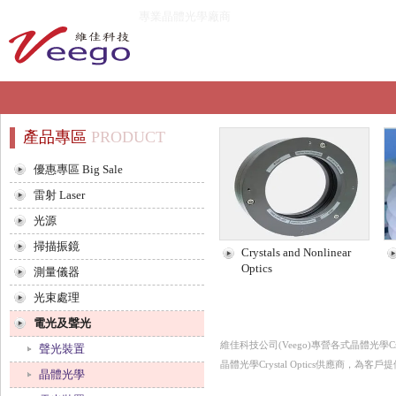
專業晶體光學廠商
產品專區
PRODUCT
優惠專區 Big Sale
雷射 Laser
光源
掃描振鏡
Crystals and Nonlinear
Optics
測量儀器
光束處理
電光及聲光
維佳科技公司(Veego)專營各式晶體光學Cryst
聲光裝置
晶體光學Crystal Optics供應商，為客戶提
晶體光學