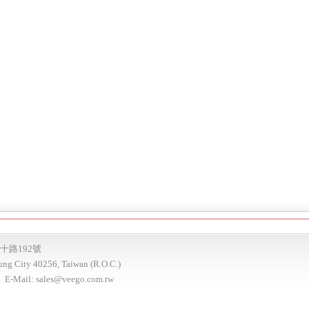
十路192號
hung City 40256, Taiwan (R.O.C.)
E-Mail:
sales@veego.com.tw