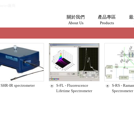
meter廠商
關於我們
產品專區
最
About Us
Products
SHR-IR spectrometer
S-FL - Fluorescence
S-RS - Rama
Lifetime Spectrometer
Spectrometer