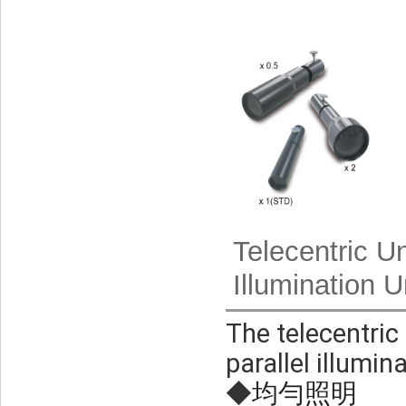
Telecentric U
Illumination U
The telecentric
parallel illumin
◆
均勻照明