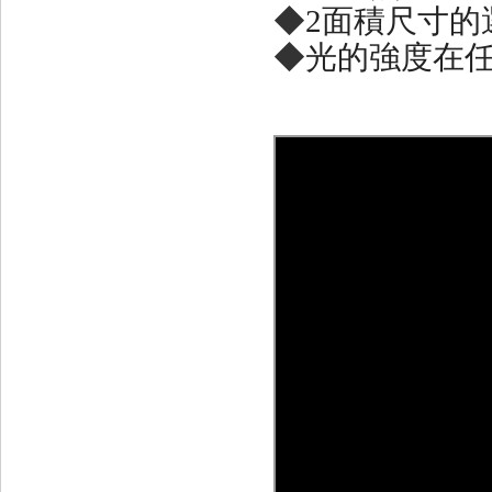
◆
2面積尺寸的
◆
光的強度在