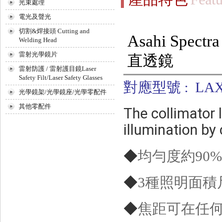
光束處理
電光及聲光
切割&焊接頭 Cutting and
Asahi Spec
Welding Head
雷射光學鏡片
直透鏡
雷射防護 / 雷射護目鏡Laser
Safety Filt/Laser Safety Glasses
對應型號 : LAX-
光學鏡架/光學鏡座/光學零配件
其他零配件
The collimator 
illumination by 
◆
均勻度約90%
◆
3種照明面積
◆
焦距可在任