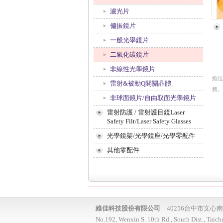
濾光片
偏振鏡片
一般光學鏡片
二氧化碳鏡片
非線性光學鏡片
維佳
雷射&被動Q開關晶體
務。
非球面鏡片/自由取面光學鏡片
雷射防護 / 雷射護目鏡Laser
Safety Filt/Laser Safety Glasses
光學鏡架/光學鏡座/光學零配件
其他零配件
維佳科技股份有限公司
40256台中市文心南
No.192, Wenxin S. 10th Rd., South Dist., Taic