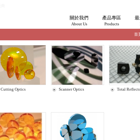
廠商
關於我們
產品專區
最
About Us
Products
首
Cutting Optics
Scanner Optics
Total Reflect