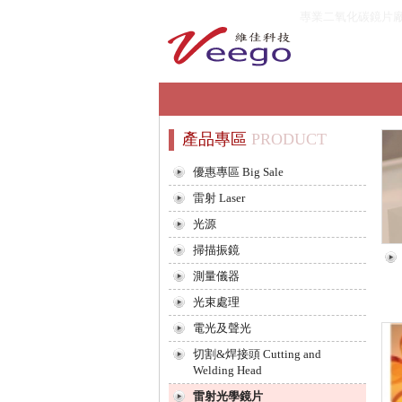
專業二氧化碳鏡片
產品專區
PRODUCT
優惠專區 Big Sale
雷射 Laser
光源
掃描振鏡
測量儀器
光束處理
電光及聲光
切割&焊接頭 Cutting and
Welding Head
雷射光學鏡片