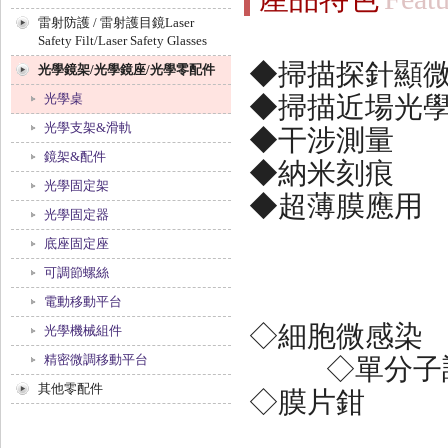
雷射防護 / 雷射護目鏡Laser
Safety Filt/Laser Safety Glasses
◆掃描探針
光學鏡架/光學鏡座/光學零配件
光學桌
◆掃描近場光學
光學支架&滑軌
◆干涉測
鏡架&配件
◆納米
光學固定架
◆超薄膜
光學固定器
底座固定座
可調節螺絲
電動移動平台
◇細胞
光學機械組件
精密微調移動平台
◇
單分子
其他零配件
◇膜片