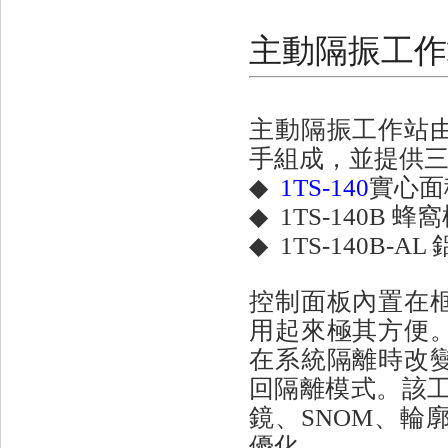
主動隔振工作站-
主動隔振工作站
手組成，並提供
◆
1TS-140
實心面
◆
1TS-140B 
◆
1TS-140B-A
控制面板內置在
用起來極其方便
在系統隔離時改
回隔離模式。
該
鏡、SNOM、輪
優化。