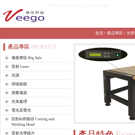
專業主動隔振工作站-1TS-140W 廠商
首頁
>
產品專區
>
光學
產品專區
PRODUCT
優惠專區 Big Sale
雷射 Laser
光源
掃描振鏡
測量儀器
光束處理
電光及聲光
切割&焊接頭 Cutting and
Welding Head
產品特色
Featu
雷射光學鏡片