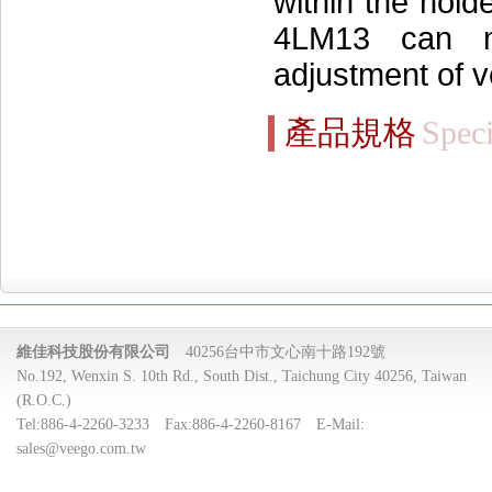
within the hold
4LM13 can 
adjustment of v
產品規格
Speci
維佳科技股份有限公司
40256台中市文心南十路192號
No.192, Wenxin S. 10th Rd., South Dist., Taichung City 40256, Taiwan
(R.O.C.)
Tel:
886-4-2260-3233
Fax:
886-4-2260-8167
E-Mail:
sales@veego.com.tw