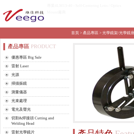
專業4LM13-40 - Self-Centering Lens / Optics
Mount廠商
首頁
>
產品專區
>
光學鏡架/光學鏡
產品專區
PRODUCT
優惠專區 Big Sale
雷射 Laser
光源
掃描振鏡
測量儀器
光束處理
電光及聲光
切割&焊接頭 Cutting and
Welding Head
產品特色
Featu
雷射光學鏡片