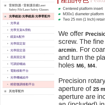
雷射防護 / 雷射護目鏡Laser
Centered platform insert
Safety Filt/Laser Safety Glasses
M30x1 diameter platform 
光學鏡架/光學鏡座/光學零配件
Two 25 mm (1 Inch) retain
光學桌
光學支架&滑軌
We offer
Precisi
鏡架&配件
screw. The fine
光學固定架
. For coa
arcmin
光學固定器
and turn the pl
底座固定座
holes
,
.
可調節螺絲
M6
M4
電動移動平台
光學機械組件
Precision rotar
精密微調移動平台
aperture of
25 
其他零配件
aperture are in
an (included) i