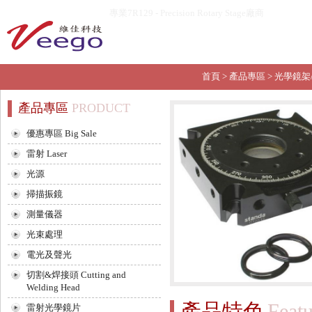
專業7R129 - Precision Rotary Stage廠商
首頁
>
產品專區
>
光學鏡架
產品專區
PRODUCT
優惠專區 Big Sale
雷射 Laser
光源
掃描振鏡
測量儀器
光束處理
電光及聲光
切割&焊接頭 Cutting and
Welding Head
產品特色
Featu
雷射光學鏡片