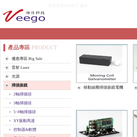
專業零組件&其它 廠商
產品專區
PRODUCT
優惠專區 Big Sale
雷射 Laser
光源
掃描振鏡
移動線圈掃描振鏡電機
2軸掃描頭
3軸掃描頭
5~8軸掃描頭
XY振動馬達
控制器&軟體