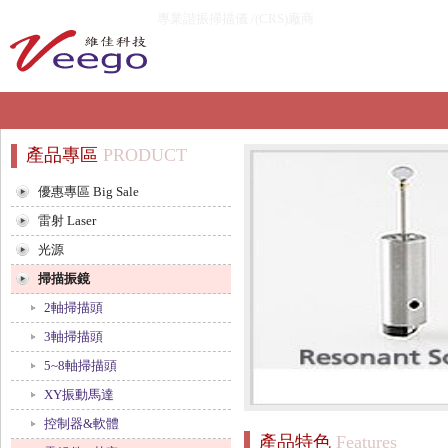
專業諧振掃描儀 /(CRS)廠商
產品專區
PRODUCT
優惠專區 Big Sale
雷射 Laser
光源
掃描振鏡
2軸掃描頭
3軸掃描頭
5~8軸掃描頭
XY振動馬達
控制器&軟體
產品特色
Features