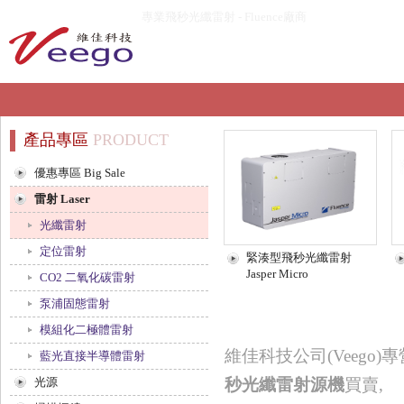
專業飛秒光纖雷射 - Fluence廠商
產品專區
PRODUCT
優惠專區 Big Sale
雷射 Laser
光纖雷射
定位雷射
緊湊型飛秒光纖雷射
Jasper Micro
CO2 二氧化碳雷射
泵浦固態雷射
模組化二極體雷射
維佳科技公司(Veego)專
藍光直接半導體雷射
光源
秒光纖雷射源機
買賣,