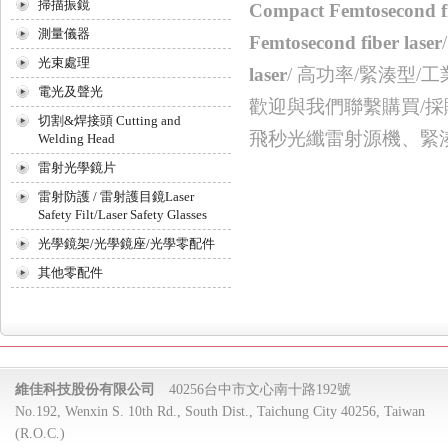
掃描振鏡
Compact Femtosecond fi
測量儀器
Femtosecond fiber laser
光束處理
laser
/ 高功率/緊湊型
電光及聲光
歡迎與我們聯繫購買/採
切割&焊接頭 Cutting and
飛秒光纖雷射源機、緊
Welding Head
雷射光學鏡片
雷射防護 / 雷射護目鏡Laser
Safety Filt/Laser Safety Glasses
光學鏡架/光學鏡座/光學零配件
其他零配件
維佳科技股份有限公司
40256台中市文心南十路192號
No.192, Wenxin S. 10th Rd., South Dist., Taichung City 40256, Taiwan
(R.O.C.)