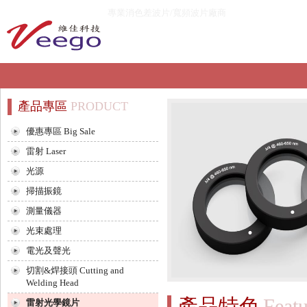
專業消色差波片/寬頻波片廠商
產品專區
PRODUCT
優惠專區 Big Sale
雷射 Laser
光源
掃描振鏡
測量儀器
光束處理
電光及聲光
切割&焊接頭 Cutting and
Welding Head
產品特色
Featu
雷射光學鏡片